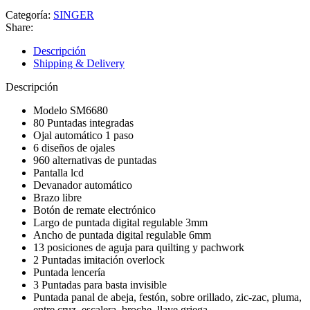
Categoría:
SINGER
Share:
Descripción
Shipping & Delivery
Descripción
Modelo SM6680
80 Puntadas integradas
Ojal automático 1 paso
6 diseños de ojales
960 alternativas de puntadas
Pantalla lcd
Devanador automático
Brazo libre
Botón de remate electrónico
Largo de puntada digital regulable 3mm
Ancho de puntada digital regulable 6mm
13 posiciones de aguja para quilting y pachwork
2 Puntadas imitación overlock
Puntada lencería
3 Puntadas para basta invisible
Puntada panal de abeja, festón, sobre orillado, zic-zac, pluma,
entre cruz, escalera, broche, llave griega