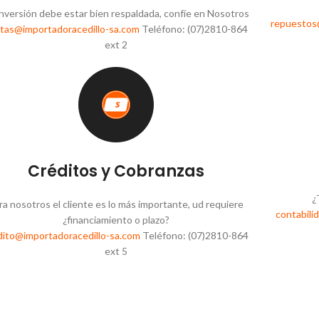
inversión debe estar bien respaldada, confíe en Nosotros
repuestos
tas@importadoracedillo-sa.com
Teléfono: (07)2810-864
ext 2
Créditos y Cobranzas
¿
ra nosotros el cliente es lo más importante, ud requiere
contabili
¿financiamiento o plazo?
dito@importadoracedillo-sa.com
Teléfono: (07)2810-864
ext 5