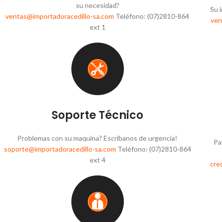
su necesidad?
Su 
ventas@importadoracedillo-sa.com
Teléfono: (07)2810-864
ven
ext 1
Soporte Técnico
Problemas con su maquina? Escribanos de urgencia!
Pa
soporte@importadoracedillo-sa.com
Teléfono: (07)2810-864
ext 4
cre